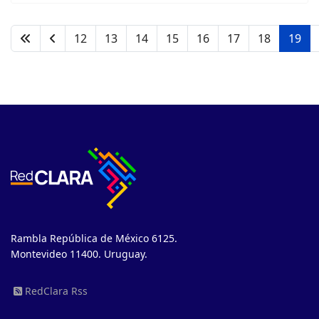
12
13
14
15
16
17
18
19
Rambla República de México 6125.
Montevideo 11400. Uruguay.
RedClara Rss