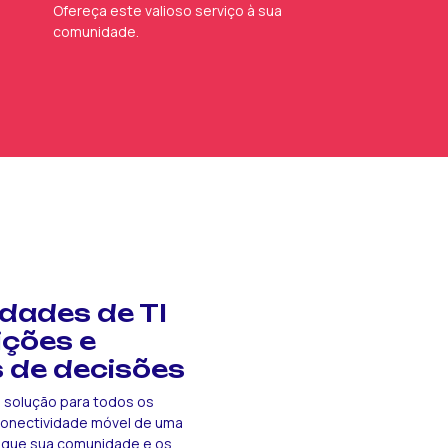
Ofereça este valioso serviço à sua
comunidade.
idades de TI
ições e
 de decisões
solução para todos os
onectividade móvel de uma
e que sua comunidade e os