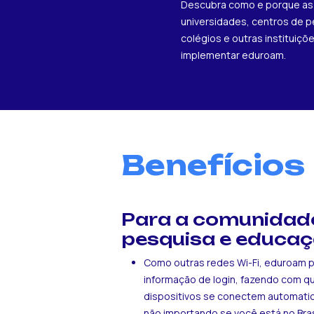
Descubra como e porque as
universidades, centros de p
colégios e outras instituiç
implementar eduroam.
Benefícios
Para a comunidad
pesquisa e educa
Como outras redes Wi-Fi, eduroam 
informação de login, fazendo com q
dispositivos se conectem automati
não importando se você está no Brasil