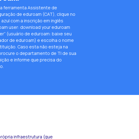
e a ferramenta Assistente de
guração de eduroam (CAT), clique no
 azul com a inscrição em inglês
oam user: download your eduroam
ler” (usuário de eduroam: baixe seu
lador de eduroam) e escolha o nome
tituição. Caso esta não esteja na
, procure o departamento de TI de sua
uição e informe que precisa do
o.
ópria infraestrutura (que