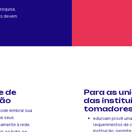
esquisa,
ões devem
e de
Para as un
ção
das institu
tomadores
pode lembrar sua
ue seus
eduroam provê uma 
camente à rede,
requerimentos de c
instituição, permit
, na Índia, na