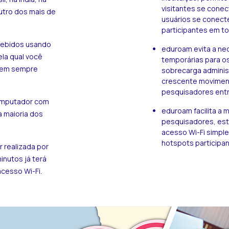
visitantes se conec
utro dos mais de
usuários se conect
participantes em t
cebidos usando
eduroam evita a ne
la qual você
temporárias para os
 nem sempre
sobrecarga adminis
crescente movimen
pesquisadores entre
omputador com
eduroam facilita a 
a maioria dos
pesquisadores, es
acesso Wi-Fi simple
hotspots participan
 realizada por
nutos já terá
cesso Wi-Fi.