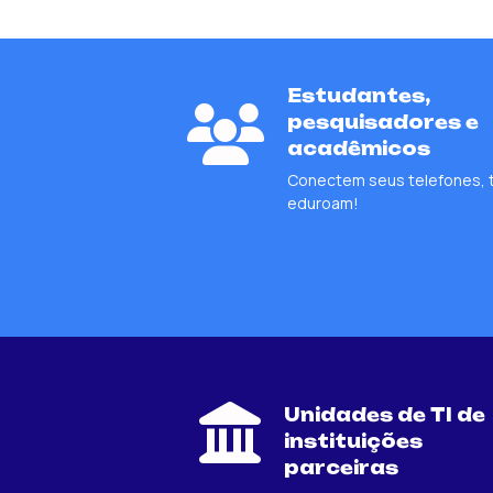
Estudantes,
fas
pesquisadores e
fa-
acadêmicos
users
Conectem seus telefones, t
eduroam!
fas
Unidades de TI de
fa-
instituições
landmark
parceiras