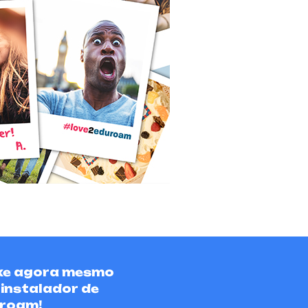
xe agora mesmo
 instalador de
roam!