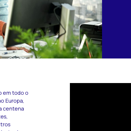
o em todo o
no Europa,
a centena
es,
utros