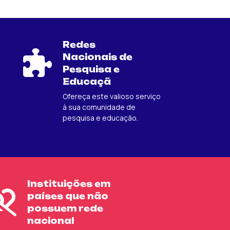
Redes
fas
Nacionais de
fa-
Pesquisa e
puzzle-
Educaçã
piece
Ofereça este valioso serviço
à sua comunidade de
pesquisa e educação.
Instituições em
fas
países que não
fa-
possuem rede
unlink
nacional