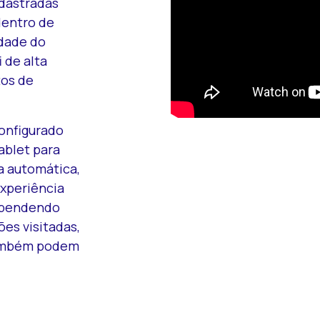
adastradas
dentro de
idade do
 de alta
tos de
configurado
ablet para
a automática,
xperiência
Dependendo
ões visitadas,
também podem