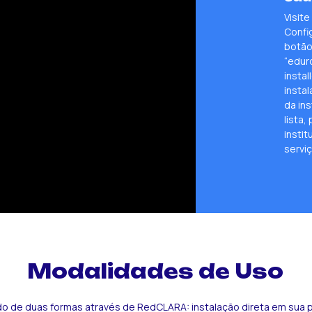
circle-
Visit
down
Confi
botão
“edur
instal
insta
da ins
lista
instit
serviç
Modalidades de Uso
o de duas formas através de RedCLARA: instalação direta em sua pr