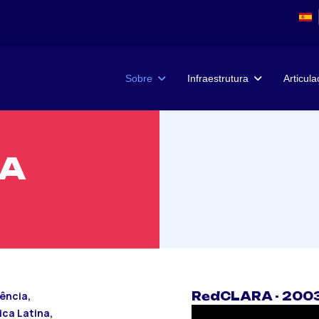
Sobre
Infraestrutura
Articul
DA
ência,
RedCLARA - 2003 
ca Latina,