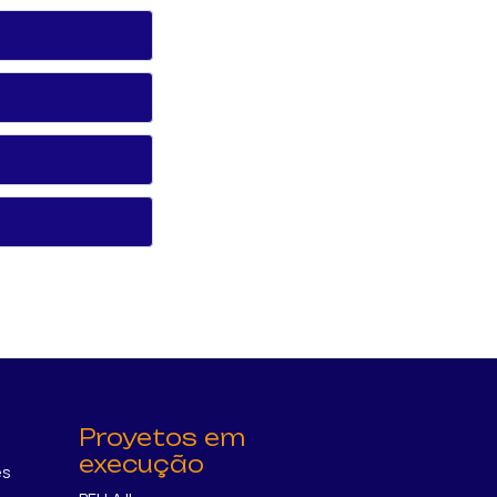
Proyetos em
execução
es