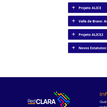
Projeto ALICE
Valle de Bravo: 
Projeto ALICE2
Novos Estatutos:
In
Qual
red