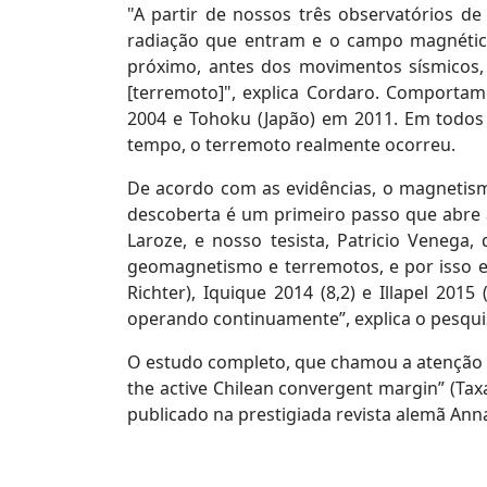
"A partir de nossos três observatórios d
radiação que entram e o campo magnéti
próximo, antes dos movimentos sísmicos,
[terremoto]", explica Cordaro. Comporta
2004 e Tohoku (Japão) em 2011. Em todos
tempo, o terremoto realmente ocorreu.
De acordo com as evidências, o magnetism
descoberta é um primeiro passo que abre a
Laroze, e nosso tesista, Patricio Venega
geomagnetismo e terremotos, e por isso e
Richter), Iquique 2014 (8,2) e Illapel 20
operando continuamente”, explica o pesqui
O estudo completo, que chamou a atenção da m
the active Chilean convergent margin” (Tax
publicado na prestigiada revista alemã An