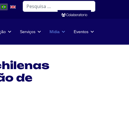
Pesquisar
Colaboratorio
ação
Serviços
Mídia
Eventos
chilenas
ão de