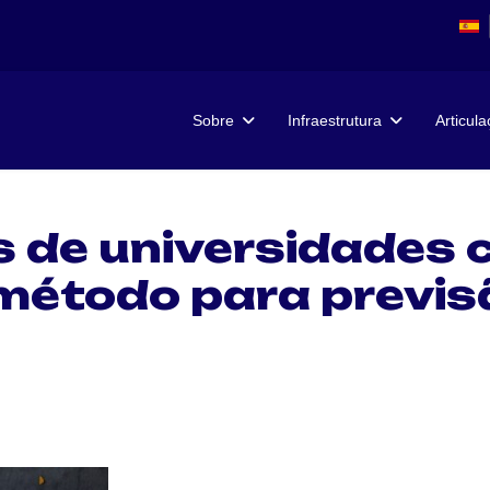
Sobre
Infraestrutura
Articul
 de universidades 
método para previs