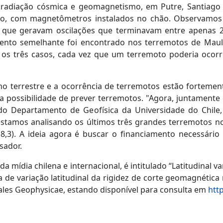
e radiação cósmica e geomagnetismo, em Putre, Santiago 
co, com magnetômetros instalados no chão. Observamo
 que geravam oscilações que terminavam entre apenas 2
mento semelhante foi encontrado nos terremotos de Maule
 os três casos, cada vez que um terremoto poderia ocorr
o terrestre e a ocorrência de terremotos estão fortement
 possibilidade de prever terremotos. "Agora, juntamente
, do Departamento de Geofísica da Universidade do Chil
stamos analisando os últimos três grandes terremotos no 
15 (8,3). A ideia agora é buscar o financiamento necessár
sador.
ídia chilena e internacional, é intitulado “Latitudinal var
a de variação latitudinal da rigidez de corte geomagnética
nales Geophysicae, estando disponível para consulta em
htt