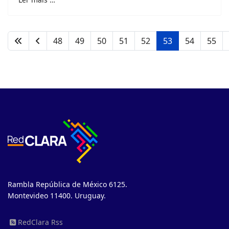
48
49
50
51
52
53
54
55
Rambla República de México 6125.
Montevideo 11400. Uruguay.
RedClara Rss