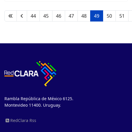
44
45
46
47
48
49
50
51
Rambla República de México 6125.
Montevideo 11400. Uruguay.
RedClara Rss