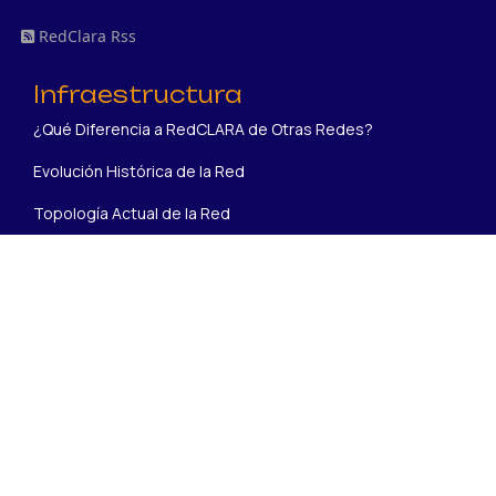
RedClara Rss
Infraestructura
¿Qué Diferencia a RedCLARA de Otras Redes?
Evolución Histórica de la Red
Topología Actual de la Red
Somos
Misión, Visión y Valores
Estatutos
Historia
Proyectos en ejecución
BELLA II
SUBMERSE