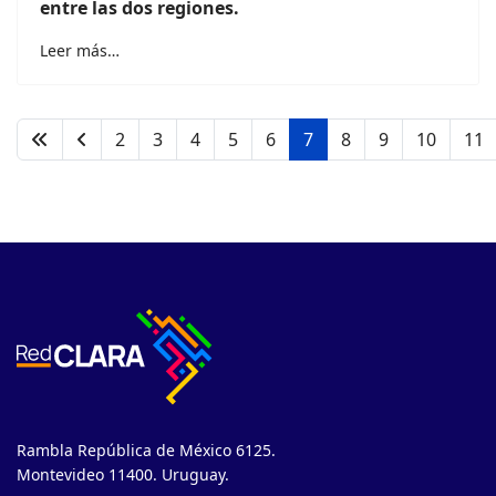
entre las dos regiones.
Leer más…
2
3
4
5
6
7
8
9
10
11
Rambla República de México 6125.
Montevideo 11400. Uruguay.