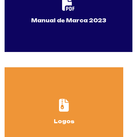
Descargar
Manual de Marca 2023
Descargar
Logos