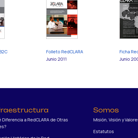
 B2C
Folleto RedCLARA
Ficha R
Junio 2011
Junio 20
fraestructura
Somos
 Diferencia a RedCLARA de Otras
Misión, Visión y Valore
es?
Estatutos