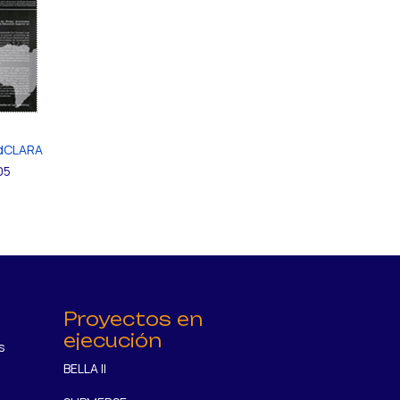
edCLARA
05
Proyectos en
ejecución
s
BELLA II