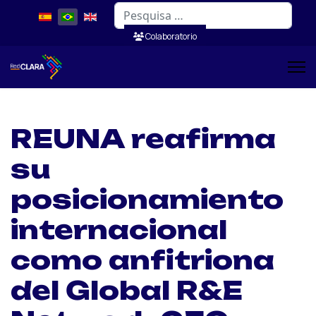
Pesquisar
Colaboratorio
REUNA reafirma
su
posicionamiento
internacional
como anfitriona
del Global R&E