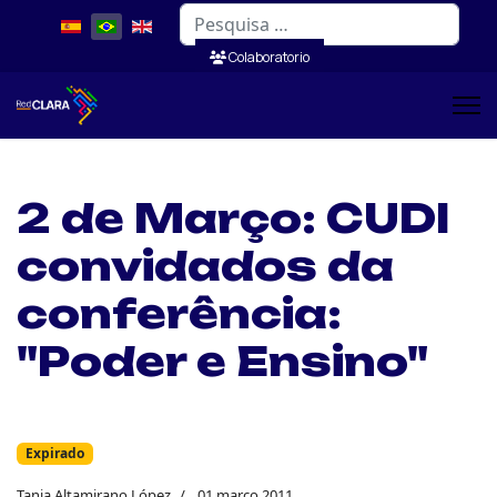
Pesquisar
Colaboratorio
2 de Março: CUDI
convidados da
conferência:
"Poder e Ensino"
Expirado
Tania Altamirano López
01 março 2011