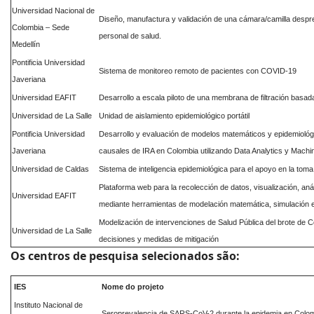
Universidad Nacional de
Diseño, manufactura y validación de una cámara/camilla despres
Colombia – Sede
personal de salud.
Medellín
Pontificia Universidad
Sistema de monitoreo remoto de pacientes con COVID-19
Javeriana
Universidad EAFIT
Desarrollo a escala piloto de una membrana de filtración basa
Universidad de La Salle
Unidad de aislamiento epidemiológico portátil
Pontificia Universidad
Desarrollo y evaluación de modelos matemáticos y epidemiológ
Javeriana
causales de IRA en Colombia utilizando Data Analytics y Machi
Universidad de Caldas
Sistema de inteligencia epidemiológica para el apoyo en la toma
Plataforma web para la recolección de datos, visualización, an
Universidad EAFIT
mediante herramientas de modelación matemática, simulación e in
Modelización de intervenciones de Salud Pública del brote de 
Universidad de La Salle
decisiones y medidas de mitigación
Os centros de pesquisa selecionados são:
IES
Nome do projeto
Instituto Nacional de
Seroprevalencia de SARS-CoV-2 durante la epidemia en Colomb