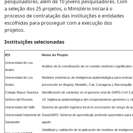
pesquisadores, além de 10 jovens pesquisadores. Com
a seleção dos 25 projetos, o Ministério iniciará o
processo de contratação das instituições e entidades
escolhidas para prosseguir com a execução dos
projetos.
Instituições selecionadas
IES
Nome do Projeto
Universidad de Los
Análisis de la coordinación de un cambio sistémico significat
Andes
Universidad de Los
Modelos sistémicos de inteligencia epidemiológica para estima
Andes
prevención en Bogotá, Medellín, Cali, Cartagena y Barranquilla
Colegio Mayor Nuestra
Identificación de variantes en el genoma viral de SARS-CoV-2 
Señora del Rosario
19: Vigilancia epidemiológica del comportamiento genómico y cl
Universidad del Valle
Sistema de gestión logística local en escenarios de riesgo 
Universidad Industrial de
DeepSARS: Sistema de aprendizaje profundo automático para la 
Santander
agudo
Viabilidad y validación de la aplicación de modelos de inteligenc