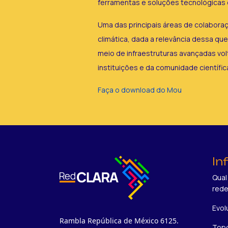
ferramentas e soluções tecnológicas o
Uma das principais áreas de colabora
climática, dada a relevância dessa qu
meio de infraestruturas avançadas vo
instituições e da comunidade científic
Faça o download do Mou
In
Qual
red
Evol
Rambla República de México 6125.
Topo