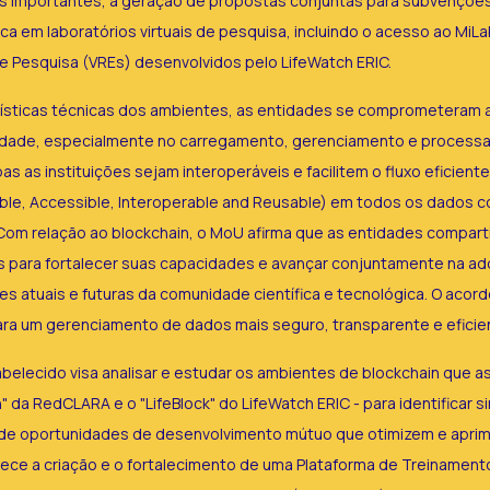
 importantes, a geração de propostas conjuntas para subvenções 
ca em laboratórios virtuais de pesquisa, incluindo o acesso ao MiL
e Pesquisa (VREs) desenvolvidos pelo LifeWatch ERIC.
ísticas técnicas dos ambientes, as entidades se comprometeram 
ilidade, especialmente no carregamento, gerenciamento e process
s as instituições sejam interoperáveis e facilitem o fluxo eficient
dable, Accessible, Interoperable and Reusable) em todos os dados c
Com relação ao blockchain, o MoU afirma que as entidades compar
s para fortalecer suas capacidades e avançar conjuntamente na a
 atuais e futuras da comunidade científica e tecnológica. O acord
para um gerenciamento de dados mais seguro, transparente e eficie
elecido visa analisar e estudar os ambientes de blockchain que a
da RedCLARA e o "LifeBlock" do LifeWatch ERIC - para identificar s
 de oportunidades de desenvolvimento mútuo que otimizem e apri
lece a criação e o fortalecimento de uma Plataforma de Treinament