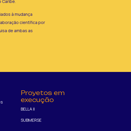
 Caribe.
ciados à mudança
aboração científica por
quisa de ambas as
Proyetos em
execução
es
BELLA II
SUBMERSE