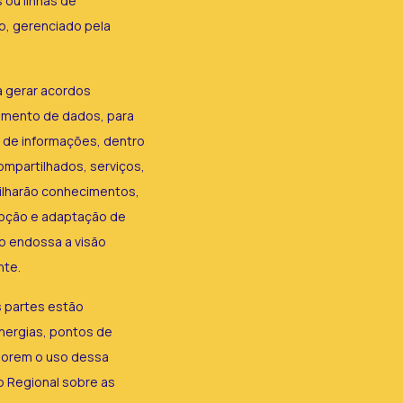
ou linhas de
ab, gerenciado pela
a gerar acordos
amento de dados, para
e de informações, dentro
ompartilhados, serviços,
tilharão conhecimentos,
doção e adaptação de
o endossa a visão
nte.
s partes estão
inergias, pontos de
morem o uso dessa
o Regional sobre as