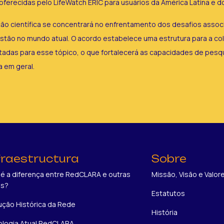
ferecidas pelo LifeWatch ERIC para usuários da América Latina e do
ção científica se concentrará no enfrentamento dos desafios asso
estão no mundo atual. O acordo estabelece uma estrutura para a col
ltadas para esse tópico, o que fortalecerá as capacidades de pes
a em geral.
fraestructura
Sobre
 é a diferença entre RedCLARA e outras
Missão, Visão e Valor
es?
Estatutos
ução Histórica da Rede
História
logia Atual RedCLARA