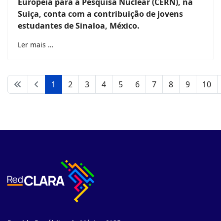
Europeia para a Pesquisa Nuclear (CERN), na
Suiça, conta com a contribuição de jovens
estudantes de Sinaloa, México.
Ler mais …
1
2
3
4
5
6
7
8
9
10