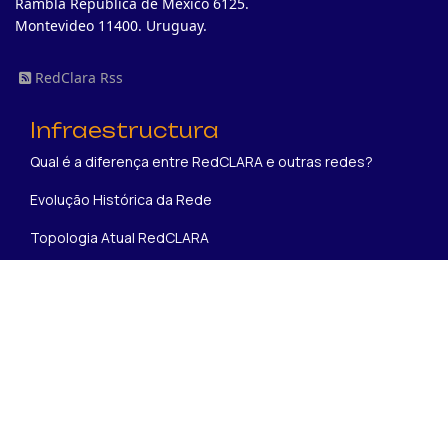
Rambla República de México 6125.
Montevideo 11400. Uruguay.
RedClara Rss
Infraestructura
Qual é a diferença entre RedCLARA e outras redes?
Evolução Histórica da Rede
Topologia Atual RedCLARA
Sobre
Missão, Visão e Valores
Estatutos
História
Proyetos em execução