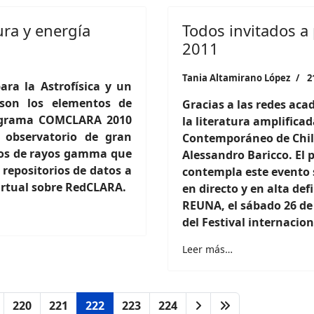
ra y energía
Todos invitados a
2011
Tania Altamirano López
2
para la Astrofísica y un
 son los elementos de
Gracias a las redes acad
rograma COMCLARA 2010
la literatura amplificad
 observatorio de gran
Contemporáneo de Chile
llos de rayos gamma que
Alessandro Baricco. El
e repositorios de datos a
contempla este evento 
irtual sobre RedCLARA.
en directo y en alta def
REUNA, el sábado 26 de 
del Festival internacio
Leer más…
220
221
222
223
224