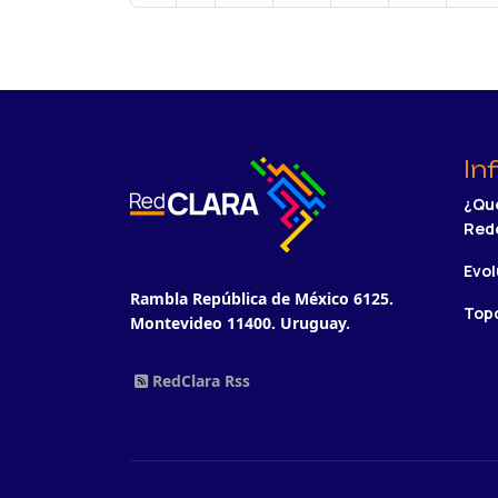
In
¿Qué
Red
Evol
Rambla República de México 6125.
Topo
Montevideo 11400. Uruguay.
RedClara Rss