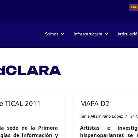
Somos
Infraestructura
Articulació
RedCLARA
de TICAL 2011
MAPA D2
Tania Altamirano López
24 
la sede de la Primera
Artistas e invest
ogías de Información y
hispanoparlantes se 