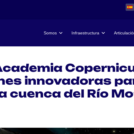
Somos
Infraestructura
Articulació
 Academia Coperni
nes innovadoras par
la cuenca del Río M