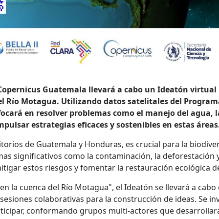
Copernicus Guatemala llevará a cabo un Ideatón virtual
l Río Motagua. Utilizando datos satelitales del Program
focará en resolver problemas como el manejo del agua, la
ulsar estrategias eficaces y sostenibles en estas áreas
torios de Guatemala y Honduras, es crucial para la biodiver
as significativos como la contaminación, la deforestación y
tigar estos riesgos y fomentar la restauración ecológica de
 en la cuenca del Río Motagua", el Ideatón se llevará a cab
esiones colaborativas para la construcción de ideas. Se inv
rticipar, conformando grupos multi-actores que desarrolla