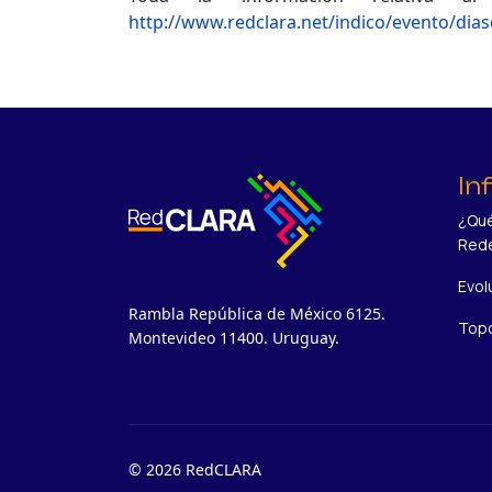
http://www.redclara.net/indico/evento/dia
In
¿Qué
Red
Evol
Rambla República de México 6125.
Topo
Montevideo 11400. Uruguay.
© 2026 RedCLARA