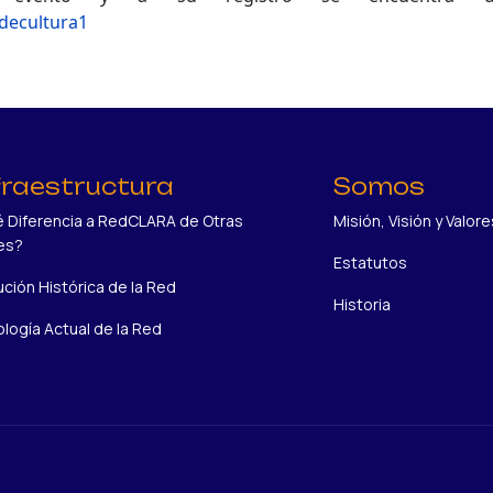
sdecultura1
fraestructura
Somos
 Diferencia a RedCLARA de Otras
Misión, Visión y Valore
es?
Estatutos
ución Histórica de la Red
Historia
logía Actual de la Red