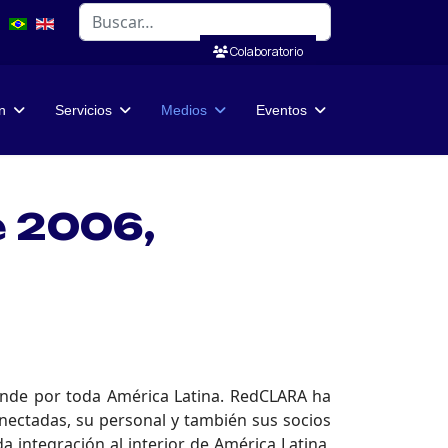
Buscar
Colaboratorio
n
Servicios
Medios
Eventos
e 2006,
iende por toda América Latina. RedCLARA ha
ectadas, su personal y también sus socios
 integración al interior de América Latina,