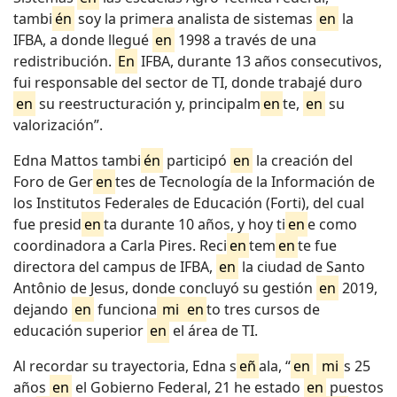
tambi
én
soy la primera analista de sistemas
en
la
IFBA, a donde llegué
en
1998 a través de una
redistribución.
En
IFBA, durante 13 años consecutivos,
fui responsable del sector de TI, donde trabajé duro
en
su reestructuración y, principalm
en
te,
en
su
valorización”.
Edna Mattos tambi
én
participó
en
la creación del
Foro de Ger
en
tes de Tecnología de la Información de
los Institutos Federales de Educación (Forti), del cual
fue presid
en
ta durante 10 años, y hoy ti
en
e como
coordinadora a Carla Pires. Reci
en
tem
en
te fue
directora del campus de IFBA,
en
la ciudad de Santo
Antônio de Jesus, donde concluyó su gestión
en
2019,
dejando
en
funciona
mi
en
to tres cursos de
educación superior
en
el área de TI.
Al recordar su trayectoria, Edna s
eñ
ala, “
en
mi
s 25
años
en
el Gobierno Federal, 21 he estado
en
puestos