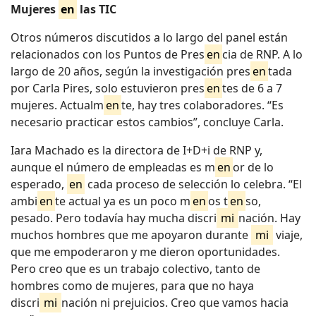
Mujeres
en
las TIC
Otros números discutidos a lo largo del panel están
relacionados con los Puntos de Pres
en
cia de RNP. A lo
largo de 20 años, según la investigación pres
en
tada
por Carla Pires, solo estuvieron pres
en
tes de 6 a 7
mujeres. Actualm
en
te, hay tres colaboradores. “Es
necesario practicar estos cambios”, concluye Carla.
Iara Machado es la directora de I+D+i de RNP y,
aunque el número de empleadas es m
en
or de lo
esperado,
en
cada proceso de selección lo celebra. “El
ambi
en
te actual ya es un poco m
en
os t
en
so,
pesado. Pero todavía hay mucha discri
mi
nación. Hay
muchos hombres que me apoyaron durante
mi
viaje,
que me empoderaron y me dieron oportunidades.
Pero creo que es un trabajo colectivo, tanto de
hombres como de mujeres, para que no haya
discri
mi
nación ni prejuicios. Creo que vamos hacia