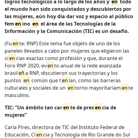
logros tecnológicos a lo largo de los años y
en
todo
el mundo han sido conquistados y descubiertos por
las mujeres, aún hoy día dar voz y espacio al público
fem
en
ino
en
el área de las Tecnologías de la
Información y la Comunicación (TIC) es un desafío.
(Fu
en
te: RNP) Este tema fue objeto de uno de los
paneles llevados a cabo por mujeres que eligieron las
ci
en
cias exactas como profesión y que, durante el
Foro RNP 2020, ev
en
to anual de la rede avanzada
brasil
eñ
a RNP, discutieron sus trayectorias y los
puntos
en
común que t
en
ían, como las barreras
culturales y sociales de un
en
torno mayoritariam
en
te
masculino.
TIC: “Un ámbito tan car
en
te de pres
en
cia de
mujeres”
Carla Pires, directora de TIC del Instituto Federal de
Educación, Ci
en
cia y Tecnología de Rio Grande do Sul