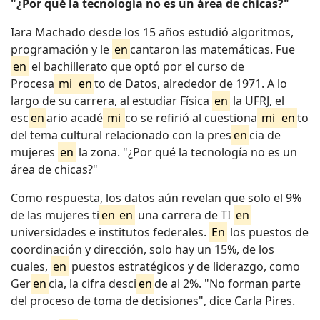
"¿Por qué la tecnología no es un área de chicas?"
Iara Machado desde los 15 años estudió algoritmos,
programación y le
en
cantaron las matemáticas. Fue
en
el bachillerato que optó por el curso de
Procesa
mi
en
to de Datos, alrededor de 1971. A lo
largo de su carrera, al estudiar Física
en
la UFRJ, el
esc
en
ario acadé
mi
co se refirió al cuestiona
mi
en
to
del tema cultural relacionado con la pres
en
cia de
mujeres
en
la zona. "¿Por qué la tecnología no es un
área de chicas?"
Como respuesta, los datos aún revelan que solo el 9%
de las mujeres ti
en
en
una carrera de TI
en
universidades e institutos federales.
En
los puestos de
coordinación y dirección, solo hay un 15%, de los
cuales,
en
puestos estratégicos y de liderazgo, como
Ger
en
cia, la cifra desci
en
de al 2%. "No forman parte
del proceso de toma de decisiones", dice Carla Pires.