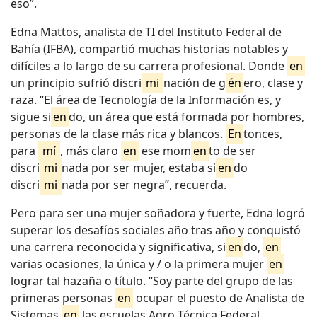
eso”.
Edna Mattos, analista de TI del Instituto Federal de
Bahía (IFBA), compartió muchas historias notables y
difíciles a lo largo de su carrera profesional. Donde
en
un principio sufrió discri
mi
nación de g
én
ero, clase y
raza. “El área de Tecnología de la Información es, y
sigue si
en
do, un área que está formada por hombres,
personas de la clase más rica y blancos.
En
tonces,
para
mí
, más claro
en
ese mom
en
to de ser
discri
mi
nada por ser mujer, estaba si
en
do
discri
mi
nada por ser negra”, recuerda.
Pero para ser una mujer soñadora y fuerte, Edna logró
superar los desafíos sociales año tras año y conquistó
una carrera reconocida y significativa, si
en
do,
en
varias ocasiones, la única y / o la primera mujer
en
lograr tal hazaña o título. “Soy parte del grupo de las
primeras personas
en
ocupar el puesto de Analista de
Sistemas
en
las escuelas Agro Técnica Federal,