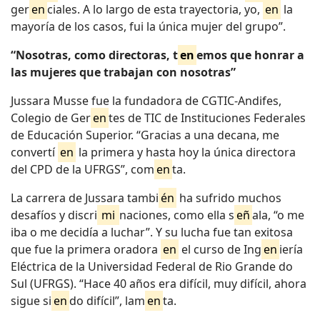
ger
en
ciales. A lo largo de esta trayectoria, yo,
en
la
mayoría de los casos, fui la única mujer del grupo”.
“Nosotras, como directoras, t
en
emos que honrar a
las mujeres que trabajan con nosotras”
Jussara Musse fue la fundadora de CGTIC-Andifes,
Colegio de Ger
en
tes de TIC de Instituciones Federales
de Educación Superior. “Gracias a una decana, me
convertí
en
la primera y hasta hoy la única directora
del CPD de la UFRGS”, com
en
ta.
La carrera de Jussara tambi
én
ha sufrido muchos
desafíos y discri
mi
naciones, como ella s
eñ
ala, “o me
iba o me decidía a luchar”. Y su lucha fue tan exitosa
que fue la primera oradora
en
el curso de Ing
en
iería
Eléctrica de la Universidad Federal de Rio Grande do
Sul (UFRGS). “Hace 40 años era difícil, muy difícil, ahora
sigue si
en
do difícil”, lam
en
ta.