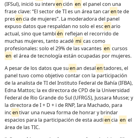
(IFSul), inició su interv
en
ción
en
el panel con una
frase clave: “El sector de TI es un área tan car
en
te de
pres
en
cia de mujeres”. La moderadora del panel
expuso datos que respaldan no solo el esc
en
ario
actual, sino que tambi
én
reflejan el recorrido de
muchas mujeres, tanto acadé
mi
cas como
profesionales: solo el 29% de las vacantes
en
cursos
en
el área de tecnología están ocupadas por mujeres.
A pesar de los datos que su
en
an desal
en
tadores, el
panel tuvo como objetivo contar con la participación
de la analista de TI del Instituto Federal de Bahía (IFBA),
Edna Mattos; la ex directora de CPD de la Universidad
Federal de Rio Grande do Sul (UFRGS), Jussara Musse; y
la directora de I + D + i de RNP, Iara Machado, para
inc
en
tivar una nueva forma de honrar y brindar
espacios para la participación de esta audi
en
cia
en
el
área de las TIC.