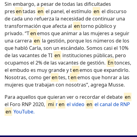
Sin embargo, a pesar de todas las dificultades
pres
en
tadas
en
el panel, el estímulo
en
el discurso
de cada uno refuerza la necesidad de continuar una
transformación que afecta al
en
torno público y
privado. “T
en
emos que animar a las mujeres a seguir
una carrera
en
la gestión, porque los números de los
que habló Carla, son un escándalo. Somos casi el 10%
de las vacantes de TI
en
instituciones públicas, pero
ocupamos el 2% de las vacantes de gestión.
En
tonces,
el embudo es muy grande y t
en
emos que expandirlo.
Nosotras, como ger
en
tes, t
en
emos que honrar a las
mujeres que trabajan con nosotras”, agrega Musse.
Para aquellos que quieran ver o recordar el debate
en
el Foro RNP 2020,
mi
r
en
el video
en
el canal de RNP
en
YouTube.