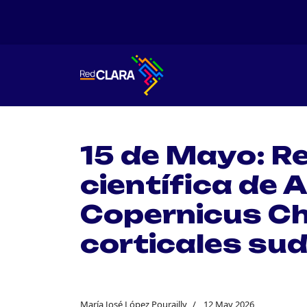
15 de Mayo: R
científica de 
Copernicus Chi
corticales su
María José López Pourailly
12 May 2026