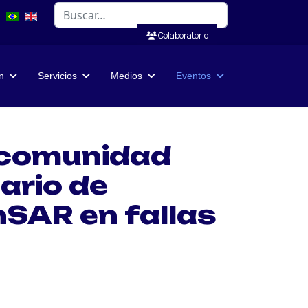
Buscar
Colaboratorio
n
Servicios
Medios
Eventos
a comunidad
nario de
nSAR en fallas