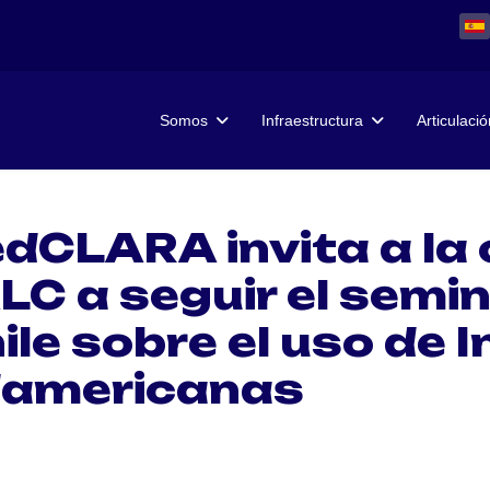
Somos
Infraestructura
Articulació
edCLARA invita a l
ALC a seguir el semi
le sobre el uso de I
damericanas