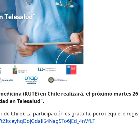
lemedicina (RUTE) en Chile realizará, el próximo martes 
dad en Telesalud".
0h de Chile). La participación es gratuita, pero requiere reg
r/tZItceyhqDojGdaIi54Nag5To6jEd_4nVfLT