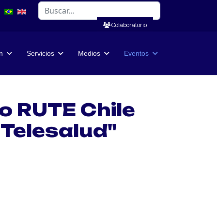
Buscar
Colaboratorio
n
Servicios
Medios
Eventos
o RUTE Chile
 Telesalud"