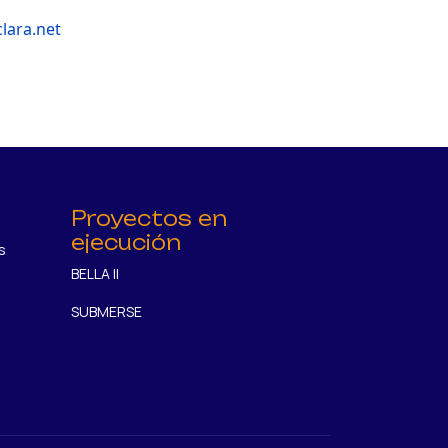
lara.net
Proyectos en
ejecución
s
BELLA II
SUBMERSE