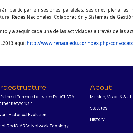
drán participar en sesiones paralelas, sesiones plenaria
tura, Redes Nacionales, Colaboración y Sistemas de Gestió
to y a seguir cada una de las actividades a través de las a
AL2013 aquí:
http://www.renata.edu.co/index.php/convocator
fraestructure
About
's the difference between RedCLARA
Mission, Vision & Stat
other networks?
Statutes
ork Historical Evolution
History
ent RedCLARA's Network Topology