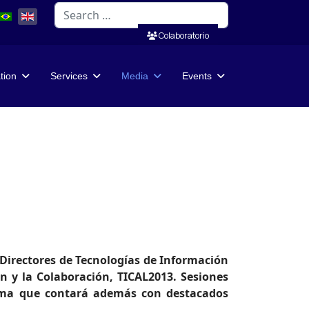
Search
Colaboratorio
ation
Services
Media
Events
e Directores de Tecnologías de Información
n y la Colaboración, TICAL2013. Sesiones
rama que contará además con destacados